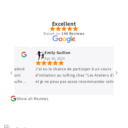
Excellent
Based on
146 Reviews
Emily Guillon
Apr 30, 2024
s, j’ai adoré
J'ai eu la chance de participer à un cours
tions sont
d'initiation au tufting chez "Les Ateliers d'Alice"
e de peaufiner
et je ne peux pas assez recommander cette
z moi ! Je
expérience enrichissante ! Dès que j'ai franchi la
ule ou entre
porte de l'atelier, j'ai été accueillie
Show all Reviews
chaleureusement par Alice, qui a su créer une
atmosphère conviviale et inspirante. Le cours
était parfaitement structuré, alliant théorie et
pratique de manière équilibrée. Alice a une
manière très pédagogique d'expliquer les