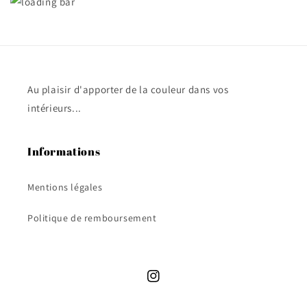
techniques du tufting, ce qui m'a permis de
comprendre rapidement les bases et de me
lancer dans la création avec confiance. Ce que
j'ai particulièrement apprécié, c'est la liberté
créative que l'on nous a offerte tout au long du
cours. Alice nous a encouragées à explorer notre
Au plaisir d'apporter de la couleur dans vos
propre style et à exprimer notre créativité, ce qui
intérieurs...
a rendu l'expérience vraiment personnelle et
gratifiante. De plus, l'atelier était équipé de tout
le matériel nécessaire et l'ambiance y était
Informations
propice à la concentration et à la détente.
C'était un véritable plaisir de passer quelques
Mentions légales
heures à apprendre et à créer dans cet
environnement inspirant. En résumé, participer
Politique de remboursement
à un cours chez "Les Ateliers d'Alice" a été une
expérience incroyablement enrichissante et
stimulante. Alice est une enseignante
passionnée et talentueuse, et je suis repartie
avec non seulement mon tapis et de nouvelles
Instagram
compétences en tufting, mais aussi avec une