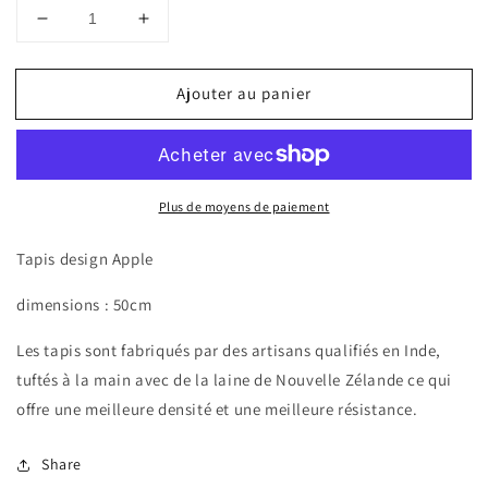
Réduire
Augmenter
la
la
quantité
quantité
Ajouter au panier
de
de
Tapis
Tapis
Apple
Apple
Plus de moyens de paiement
Tapis design Apple
dimensions : 50cm
Les tapis sont fabriqués par des artisans qualifiés en Inde,
tuftés à la main avec de la laine de Nouvelle Zélande ce qui
offre une meilleure densité et une meilleure résistance.
Share