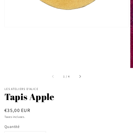
de
la
galerie
sur
1
/
4
LES ATELIERS D'ALICE
Tapis Apple
Prix
€35,00 EUR
habituel
Taxes incluses.
Quantité