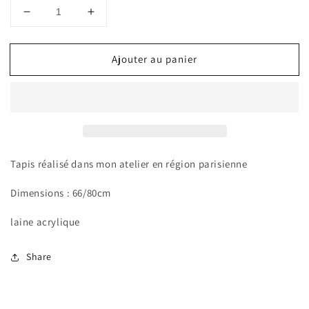
Réduire
Augmenter
la
la
quantité
quantité
Ajouter au panier
de
de
Olga
Olga
Tapis réalisé dans mon atelier en région parisienne
Dimensions : 66/80cm
laine acrylique
Share