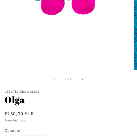
de
la
galerie
sur
1
/
4
LES ATELIERS D'ALICE
Olga
Prix
€250,00 EUR
habituel
Taxes incluses.
Quantité